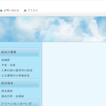
お問い合わせ
アクセス
組合の概要
組織図
予算・決算
人事行政の運営等の状況
公文書開示の実施状況
組合議会
組合議員
議会日程・会議録
クリーンセンターいず