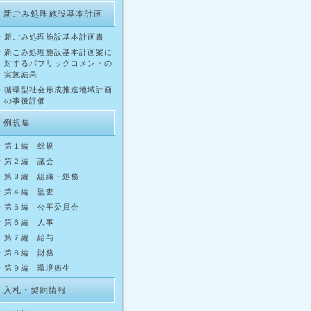
新ごみ処理施設基本計画
新ごみ処理施設基本計画書
新ごみ処理施設基本計画案に
対するパブリックコメントの
実施結果
循環型社会形成推進地域計画
の事後評価
例規集
第１編 総規
第２編 議会
第３編 組織・処務
第４編 監査
第５編 公平委員会
第６編 人事
第７編 給与
第８編 財務
第９編 環境衛生
入札・契約情報