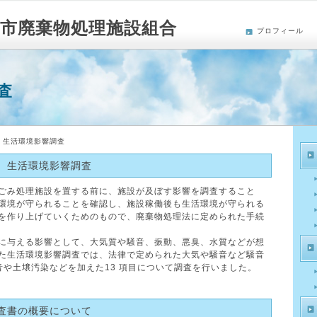
市廃棄物処理施設組合
プロフィール
査
 生活環境影響調査
 生活環境影響調査
ごみ処理施設を置する前に、施設が及ぼす影響を調査すること
環境が守られることを確認し、施設稼働後も生活環境が守られる
を作り上げていくためのもので、廃棄物処理法に定められた手続
に与える影響として、大気質や騒音、振動、悪臭、水質などが想
た生活環境影響調査では、法律で定められた大気や騒音など騒音
音や土壌汚染などを加えた13 項目について調査を行いました。
査書の概要について