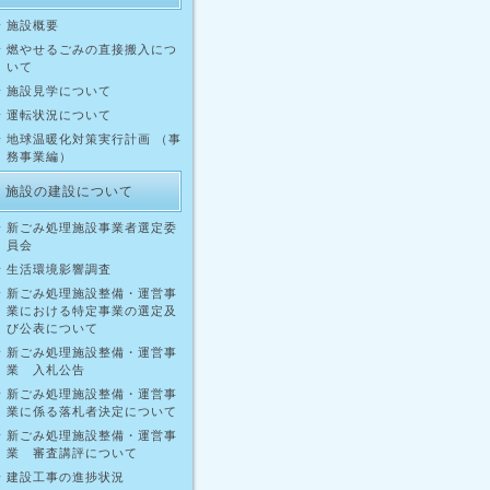
施設概要
燃やせるごみの直接搬入につ
いて
施設見学について
運転状況について
地球温暖化対策実行計画 （事
務事業編）
施設の建設について
新ごみ処理施設事業者選定委
員会
生活環境影響調査
新ごみ処理施設整備・運営事
業における特定事業の選定及
び公表について
新ごみ処理施設整備・運営事
業 入札公告
新ごみ処理施設整備・運営事
業に係る落札者決定について
新ごみ処理施設整備・運営事
業 審査講評について
建設工事の進捗状況