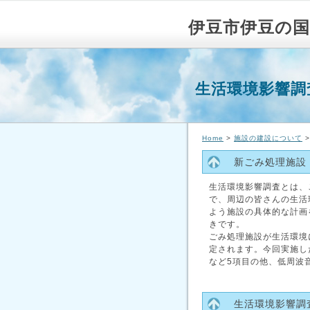
伊豆市伊豆の国
生活環境影響調
Home
>
施設の建設について
>
新ごみ処理施設
生活環境影響調査とは、
で、周辺の皆さんの生活
よう施設の具体的な計画
きです。
ごみ処理施設が生活環境
定されます。今回実施し
など5項目の他、低周波
生活環境影響調