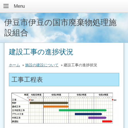
Menu
伊豆市伊豆の国市廃棄物処理施
設組合
建設工事の進捗状況
ホーム
»
施設の建設について
»
建設工事の進捗状況
工事工程表